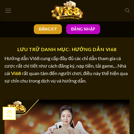
Bỏ
qua
nội
dung
ĐĂNG KÝ
ĐĂNG NHẬP
LƯU TRỮ DANH MỤC:
HƯỚNG DẪN VI68
Hướng dẫn Vi68 cung cấp đầy đủ các chỉ dẫn tham gia cá
cược rất chi tiết như cách đăng ký, nạp tiền, tải game,…Nhà
cái
Vi68
rất quan tâm đến người chơi, điều này thể hiện qua
sự chỉn chu trong dịch vụ và hướng dẫn.
25
Th2