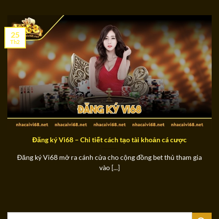
25
Th2
Đăng ký Vi68 – Chi tiết cách tạo tài khoản cá cược
Đăng ký Vi68 mở ra cánh cửa cho cộng đồng bet thủ tham gia
vào [...]