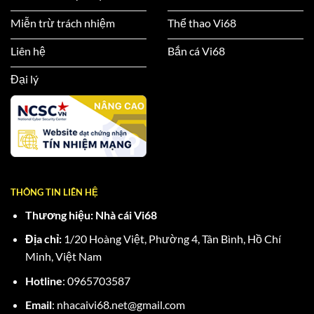
Miễn trừ trách nhiệm
Thể thao Vi68
Liên hệ
Bắn cá Vi68
Đại lý
THÔNG TIN LIÊN HỆ
Thương hiệu: Nhà cái Vi68
Địa chỉ:
1/20 Hoàng Việt, Phường 4, Tân Bình, Hồ Chí
Minh, Việt Nam
Hotline
:
0965703587
Email
:
nhacaivi68.net@gmail.com