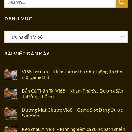
DANH MỤC
Danh
mục
BÀI VIẾT GẦN ĐÂY
Vi68 lừa đảo – Kiểm chứng thực hư thông tin cho
mọi game thủ
Bắn Cá Thần Tài Vi68 – Khám Phá Đại Dương Săn
Thưởng Thả Ga
Đường Mạt Chược Vi68 – Game Slot Đang Được
Săn Đón
Kèo châu Á Vi68 – Kinh nghiệm cá cược bách chiến