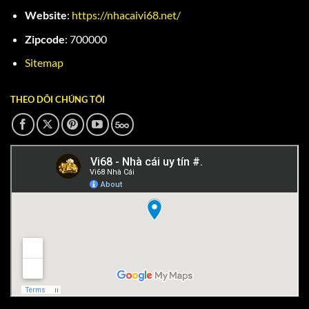
Website
:
https://nhacaivi68.net/
Zipcode
: 700000
Sitemap
THEO DÕI CHÚNG TÔI