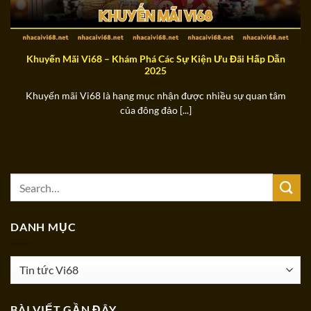
Khuyến Mãi Vi68 – Khám Phá Các Sự Kiện Ưu Đãi Hấp Dẫn
2025
Khuyến mãi Vi68 là hạng mục nhận được nhiều sự quan tâm
của đông đảo [...]
DANH MỤC
Danh
mục
BÀI VIẾT GẦN ĐÂY