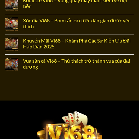
Roulette Vi68 – Vòng quay may mắn, kiếm về bội
tiền
Xóc đĩa Vi68 – Bom tấn cá cược dân gian được yêu
thích
Khuyến Mãi Vi68 – Khám Phá Các Sự Kiện Ưu Đãi
Hấp Dẫn 2025
Vua săn cá Vi68 – Thử thách trở thành vua của đại
dương