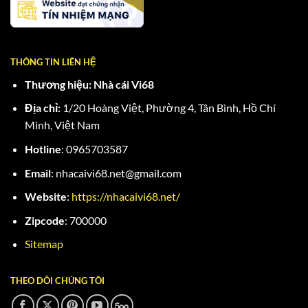
THÔNG TIN LIÊN HỆ
Thương hiệu: Nhà cái Vi68
Địa chỉ:
1/20 Hoàng Việt, Phường 4, Tân Bình, Hồ Chí
Minh, Việt Nam
Hotline
:
0965703587
Email
:
nhacaivi68.net@gmail.com
Website
:
https://nhacaivi68.net/
Zipcode
: 700000
Sitemap
THEO DÕI CHÚNG TÔI