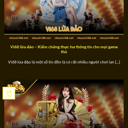
Vi68 lừa đảo – Kiểm chứng thực hư thông tin cho mọi game
thủ
Vi68 lừa đảo là một số tin đồn là có rất nhiều người chơi lan [...]
26
Th2