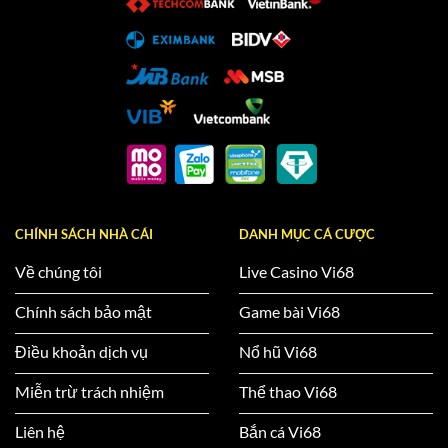
CHÍNH SÁCH NHÀ CÁI
DANH MỤC CÁ CƯỢC
Về chúng tôi
Live Casino Vi68
Chính sách bảo mật
Game bài Vi68
Điều khoản dịch vụ
Nổ hũ Vi68
Miễn trừ trách nhiệm
Thể thao Vi68
Liên hệ
Bắn cá Vi68