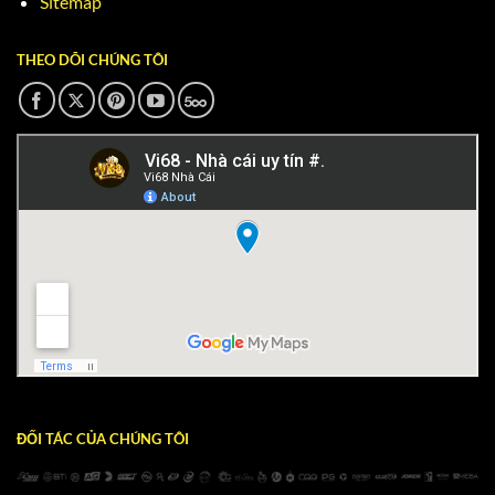
Sitemap
THEO DÕI CHÚNG TÔI
ĐỐI TÁC CỦA CHÚNG TÔI