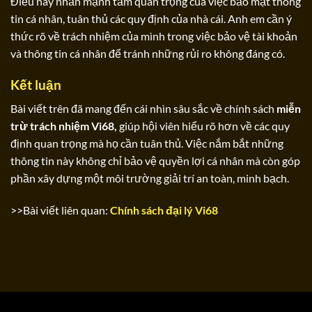
Điều này nhấn mạnh tầm quan trọng của việc bảo mật thông
tin cá nhân, tuân thủ các quy định của nhà cái. Anh em cần ý
thức rõ về trách nhiệm của mình trong việc bảo vệ tài khoản
và thông tin cá nhân để tránh những rủi ro không đáng có.
Kết luận
Bài viết trên đã mang đến cái nhìn sâu sắc về chính sách
miễn
trừ trách nhiệm Vi68,
giúp hội viên hiểu rõ hơn về các quy
định quan trọng mà họ cần tuân thủ. Việc nắm bắt những
thông tin này không chỉ bảo vệ quyền lợi cá nhân mà còn góp
phần xây dựng một môi trường giải trí an toàn, minh bạch.
>>Bài viết liên quan:
Chính sách đại lý Vi68