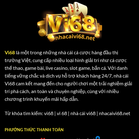
Vi68
là một trong những nhà cái cá cược hàng đầu thị
trường Việt, cung cấp nhiều loại hình giải trí như cá cược
thể thao, game bài, live casino, slot game, bắn cá. Với danh
tiếng vững chắc và dịch vụ hỗ trợ khách hàng 24/7, nhà cái
Vi68 cam kết mang đến cho người chơi một trải nghiệm giải
trí phá cách, an toàn và chuyên nghiệp, cùng với nhiều
chương trình khuyến mãi hấp dẫn.
Từ khóa tìm kiếm: vi68 | vi 68 | nhà cái vi68 | nhacaivi68.net
PHƯỚNG THỨC THANH TOÁN