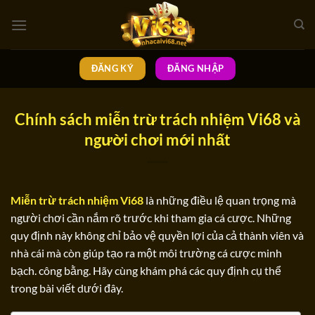
Bỏ
qua
nội
dung
ĐĂNG KÝ
ĐĂNG NHẬP
Chính sách miễn trừ trách nhiệm Vi68 và
người chơi mới nhất
Miễn trừ trách nhiệm Vi68
là những điều lệ quan trọng mà
người chơi cần nắm rõ trước khi tham gia cá cược. Những
quy định này không chỉ bảo vệ quyền lợi của cả thành viên và
nhà cái mà còn giúp tạo ra một môi trường cá cược minh
bạch. công bằng. Hãy cùng khám phá các quy định cụ thể
trong bài viết dưới đây.