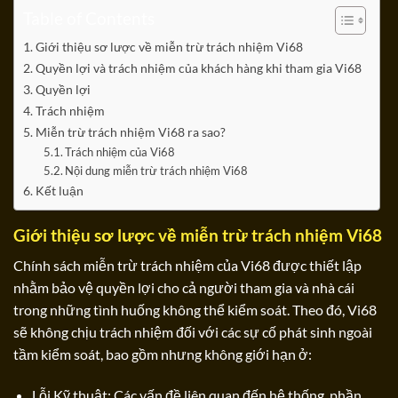
Table of Contents
Giới thiệu sơ lược về miễn trừ trách nhiệm Vi68
Quyền lợi và trách nhiệm của khách hàng khi tham gia Vi68
Quyền lợi
Trách nhiệm
Miễn trừ trách nhiệm Vi68 ra sao?
Trách nhiệm của Vi68
Nội dung miễn trừ trách nhiệm Vi68
Kết luận
Giới thiệu sơ lược về miễn trừ trách nhiệm Vi68
Chính sách miễn trừ trách nhiệm của Vi68 được thiết lập
nhằm bảo vệ quyền lợi cho cả người tham gia và nhà cái
trong những tình huống không thể kiểm soát. Theo đó, Vi68
sẽ không chịu trách nhiệm đối với các sự cố phát sinh ngoài
tầm kiểm soát, bao gồm nhưng không giới hạn ở:
Lỗi Kỹ thuật: Các vấn đề liên quan đến hệ thống, phần